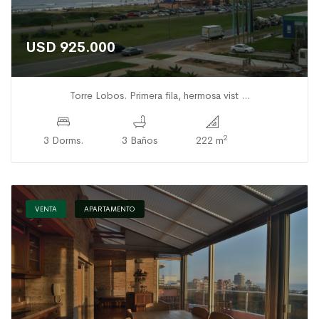
USD 925.000
Torre Lobos. Primera fila, hermosa vist ...
2
3 Dorms.
3 Baños
222 m
VENTA
APARTAMENTO