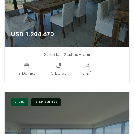
USD 1.204.670
Surfside - 2 suites + den
2
2 Dorms.
3 Baños
0 m
VENTA
APARTAMENTO