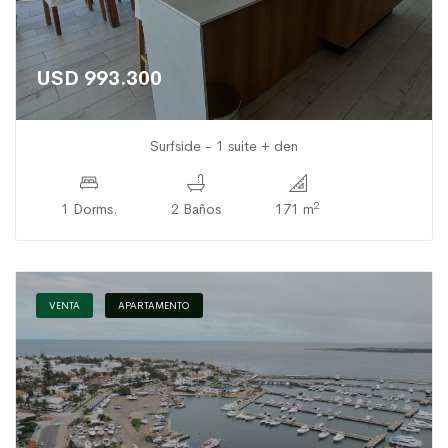
USD 993.300
Surfside - 1 suite + den
2
1 Dorms.
2 Baños
171 m
VENTA
APARTAMENTO