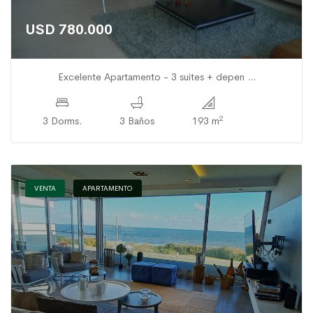
USD 780.000
Excelente Apartamento - 3 suites + depen ...
2
3 Dorms.
3 Baños
193 m
VENTA
APARTAMENTO