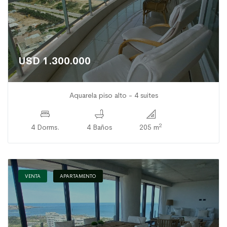
USD 1.300.000
Aquarela piso alto - 4 suites
2
4 Dorms.
4 Baños
205 m
VENTA
APARTAMENTO