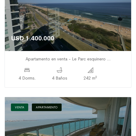
USD 1.400.000
Apartamento en venta - Le Parc esquinero ...
2
4 Dorms.
4 Baños
242 m
VENTA
APARTAMENTO