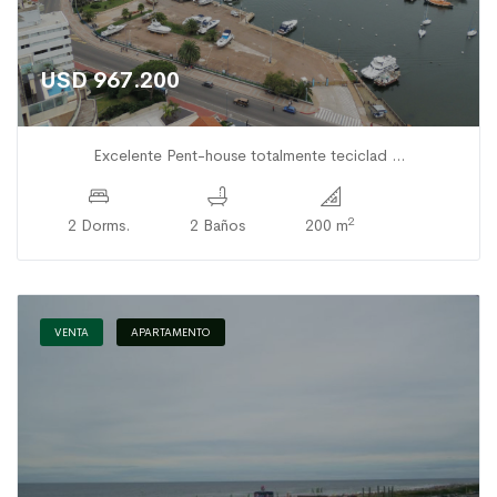
USD 967.200
Excelente Pent-house totalmente teciclad ...
2
2 Dorms.
2 Baños
200 m
VENTA
APARTAMENTO