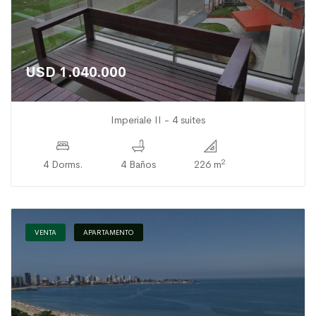
USD 1.040.000
Imperiale II - 4 suites
2
4 Dorms.
4 Baños
226 m
VENTA
APARTAMENTO