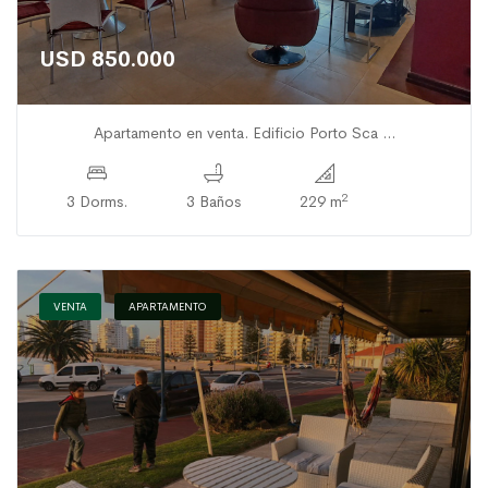
USD 850.000
Apartamento en venta. Edificio Porto Sca ...
2
3 Dorms.
3 Baños
229 m
VENTA
APARTAMENTO