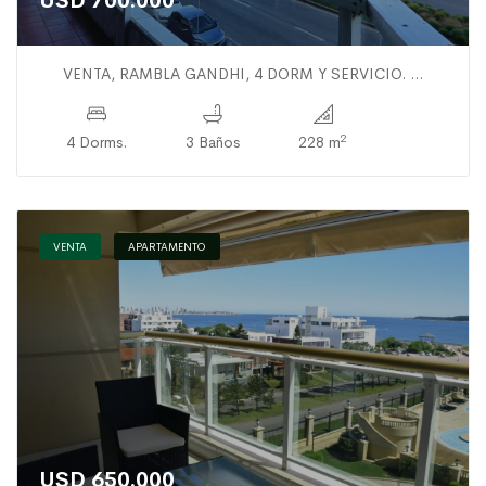
USD 700.000
VENTA, RAMBLA GANDHI, 4 DORM Y SERVICIO. ...
2
4 Dorms.
3 Baños
228 m
VENTA
APARTAMENTO
USD 650.000