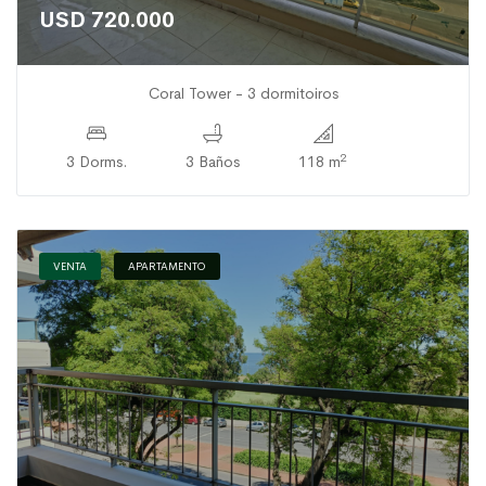
USD 720.000
Coral Tower - 3 dormitoiros
2
3 Dorms.
3 Baños
118 m
VENTA
APARTAMENTO