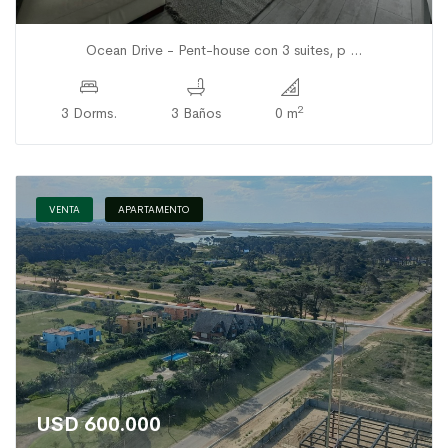
Ocean Drive - Pent-house con 3 suites, p ...
2
3 Dorms.
3 Baños
0 m
VENTA
APARTAMENTO
USD 600.000