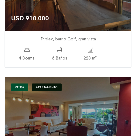
USD 910.000
Triplex, barrio Golf, gran vista
2
4 Dorms.
6 Baños
223 m
VENTA
APARTAMENTO