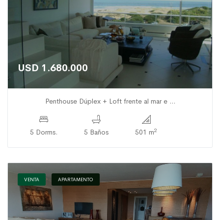
USD 1.680.000
Penthouse Dúplex + Loft frente al mar e ...
2
5 Dorms.
5 Baños
501 m
VENTA
APARTAMENTO