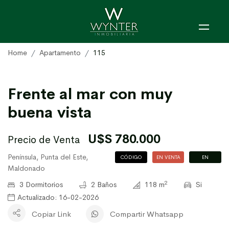
Home
Apartamento
115
Frente al mar con muy
buena vista
U$S 780.000
Precio de Venta
Península, Punta del Este,
CÓDIGO
EN VENTA
EN
Maldonado
115
ALQUILER
2
3 Dormitorios
2 Baños
118 m
Si
Actualizado: 16-02-2026
Copiar Link
Compartir Whatsapp