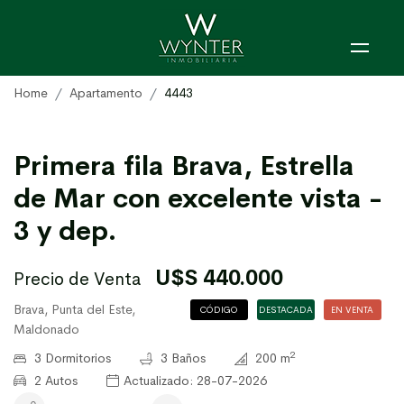
Home
Apartamento
4443
Primera fila Brava, Estrella
de Mar con excelente vista -
3 y dep.
U$S 440.000
Precio de Venta
Brava, Punta del Este,
CÓDIGO
DESTACADA
EN VENTA
Maldonado
4443
2
3 Dormitorios
3 Baños
200 m
2 Autos
Actualizado: 28-07-2026