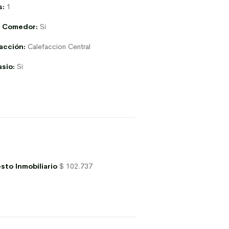
s:
1
g Comedor:
Si
acción:
Calefaccion Central
sio:
Si
sto Inmobiliario
$ 102.737