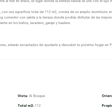
e al mar en Brava, un lugar donde la belleza natural se une con el lujo
 con una superficie total de 112 m2, consta de un amplio dormitorio en
ng comedor con salida a la terraza donde podrás disfrutar de las mejores
iante en los baños, lavadero, garaje y baulera.
res, estarán encantados de ayudarte a descubrir tu próximo hogar en Pu
Vista:
Al Bosque
Orien
Total m2:
112
Propi