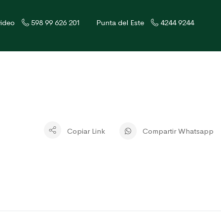
ideo
598 99 626 201
Punta del Este
4244 9244
Copiar Link
Compartir Whatsapp