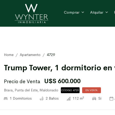
Comprar
Alquilar
Home
Apartamento
4729
Trump Tower, 1 dormitorio en 
U$S 600.000
Precio de Venta
Brava, Punta del Este, Maldonado
CÓDIGO 4729
EN VENTA
2
1 Dormitorios
2 Baños
112 m
Si