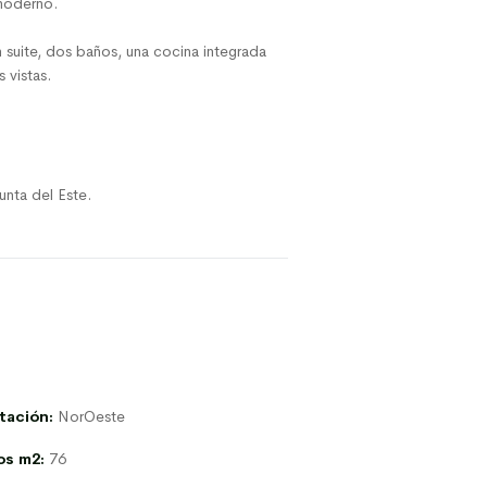
 moderno.
 suite, dos baños, una cocina integrada
 vistas.
nta del Este.
tación:
NorOeste
os m2:
76