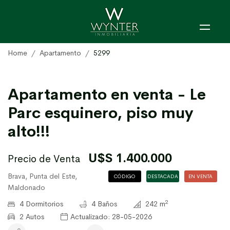
Home
Apartamento
5299
Apartamento en venta - Le
Parc esquinero, piso muy
alto!!!
U$S 1.400.000
Precio de Venta
Brava, Punta del Este,
CÓDIGO
DESTACADA
EN VENTA
Maldonado
5299
2
4 Dormitorios
4 Baños
242 m
2 Autos
Actualizado: 28-05-2026