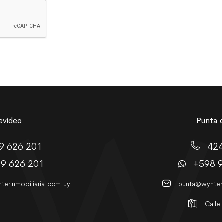
video
Punta d
9 626 201
42
99 626 201
+598 
erinmobiliaria.com.uy
punta@wynteri
Calle