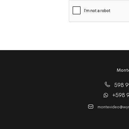
Monte
598 9
+598 
montevideo@wynt