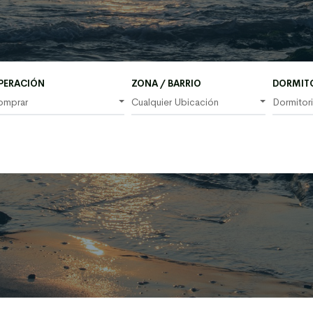
e
PERACIÓN
ZONA / BARRIO
DORMIT
omprar
Cualquier Ubicación
Dormitor