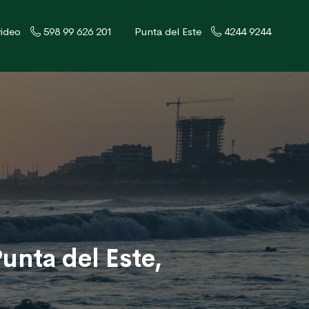
ideo
598 99 626 201
Punta del Este
4244 9244
unta del Este,