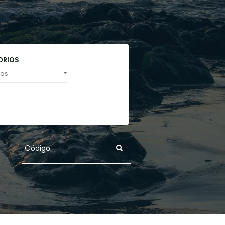
ORIOS
ios