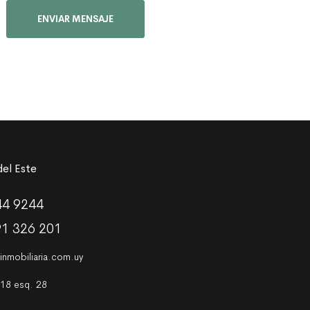
ENVIAR MENSAJE
el Este
44 9244
91 326 201
nmobiliaria.com.uy
 18 esq. 28