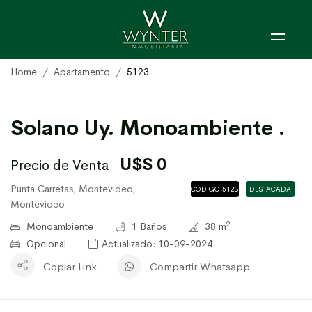
Home
Apartamento
5123
Solano Uy. Monoambiente .
U$S 0
Precio de Venta
Punta Carretas, Montevideo,
CÓDIGO 5123
DESTACADA
Montevideo
2
Monoambiente
1 Baños
38 m
Opcional
Actualizado: 10-09-2024
Copiar Link
Compartir Whatsapp