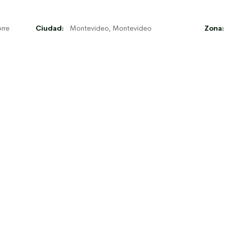
orre
Ciudad:
Montevideo, Montevideo
Zona: