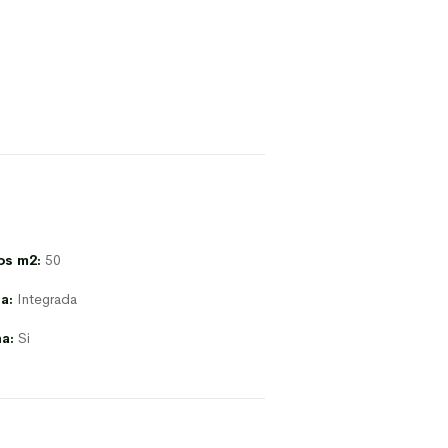
os m2:
50
a:
Integrada
na:
Si