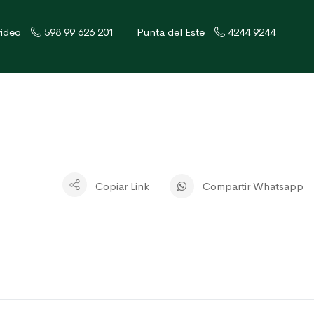
ideo
598 99 626 201
Punta del Este
4244 9244
Copiar Link
Compartir Whatsapp