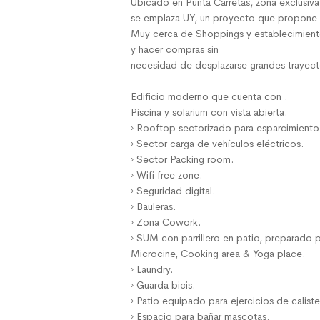
Ubicado en Punta Carretas, zona exclusiv
se emplaza UY, un proyecto que propone h
Muy cerca de Shoppings y establecimientos
y hacer compras sin
necesidad de desplazarse grandes trayectos
Edificio moderno que cuenta con :
Piscina y solarium con vista abierta.
› Rooftop sectorizado para esparcimiento 
› Sector carga de vehículos eléctricos.
› Sector Packing room.
› Wifi free zone.
› Seguridad digital.
› Bauleras.
› Zona Cowork.
› SUM con parrillero en patio, preparado p
Microcine, Cooking area & Yoga place.
› Laundry.
› Guarda bicis.
› Patio equipado para ejercicios de caliste
› Espacio para bañar mascotas.