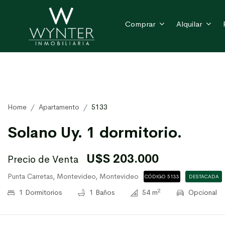
Comprar
Alquilar
Home
Apartamento
5133
Solano Uy. 1 dormitorio.
U$S 203.000
Precio de Venta
Punta Carretas, Montevideo, Montevideo
CÓDIGO 5133
DESTACADA
2
1 Dormitorios
1 Baños
54 m
Opcional