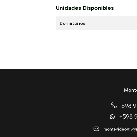
Unidades Disponibles
Dormitorios
Monte
598 9
+598 
montevideo@wynt