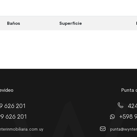
Baños
Superficie
video
Punta d
9 626 201
42
99 626 201
+598 
erinmobiliaria.com.uy
punta@wynteri