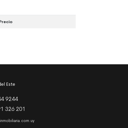
Precio
el Este
44 9244
91 326 201
nmobiliaria.com.uy