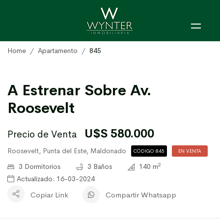
Home
Apartamento
845
A Estrenar Sobre Av.
Roosevelt
U$S 580.000
Precio de Venta
Roosevelt, Punta del Este, Maldonado
CÓDIGO 845
EN VENTA
2
3 Dormitorios
3 Baños
140 m
Actualizado: 16-03-2024
Copiar Link
Compartir Whatsapp