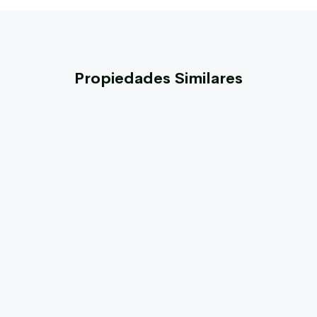
Propiedades Similares
ROOSEVELT
U$S 600,000