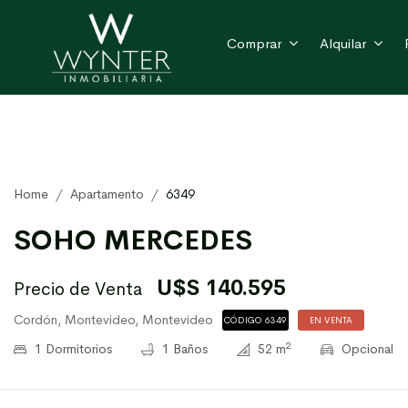
Comprar
Alquilar
Home
Apartamento
6349
SOHO MERCEDES
U$S 140.595
Precio de Venta
Cordón, Montevideo, Montevideo
CÓDIGO 6349
EN VENTA
2
1 Dormitorios
1 Baños
52 m
Opcional