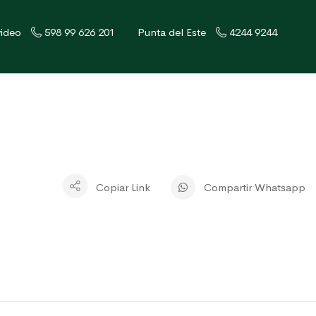
ideo
598 99 626 201
Punta del Este
4244 9244
Copiar Link
Compartir Whatsapp