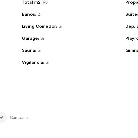
Total m2:
98
Propi
Baños:
2
Suite
Living Comedor:
Si
Dep. 
Garage:
Si
Playr
Sauna:
Si
Gimna
Vigilancia:
Si
Campana