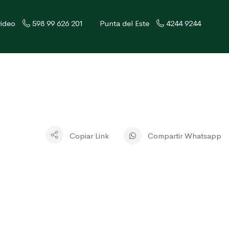
ideo
598 99 626 201
Punta del Este
4244 9244
Copiar Link
Compartir Whatsapp