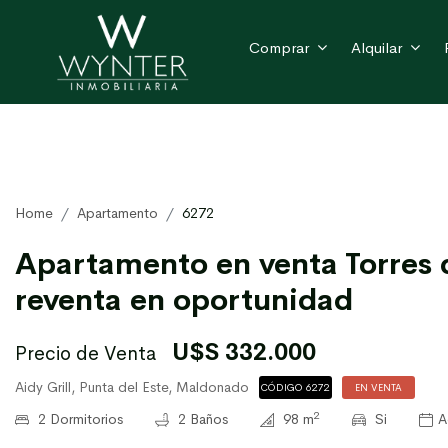
Comprar
Alquilar
Home
Apartamento
6272
Apartamento en venta Torres d
reventa en oportunidad
U$S 332.000
Precio de Venta
Aidy Grill, Punta del Este, Maldonado
CÓDIGO 6272
EN VENTA
2
2 Dormitorios
2 Baños
98 m
Si
A