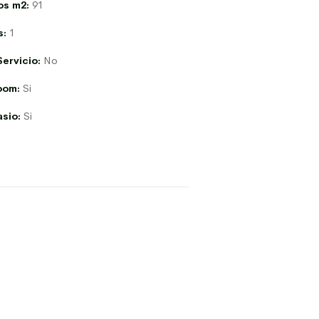
os m2:
91
s:
1
Servicio:
No
oom:
Si
sio:
Si