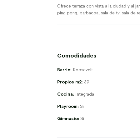
Ofrece terraza con vista a la ciudad y al ja
ping pong, barbacoa, sala de tv, sala de r
Comodidades
Barrio:
Roosevelt
Propios m2:
39
Cocina:
Integrada
Playroom:
Si
Gimnasio:
Si