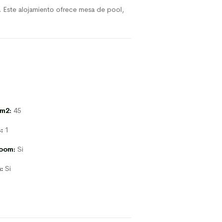
sio. Este alojamiento ofrece mesa de pool,
 m2:
45
:
1
oom:
Si
:
Si