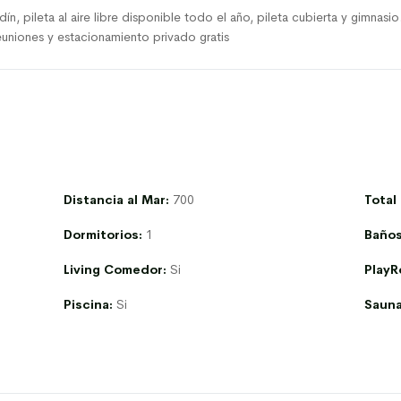
rdín, pileta al aire libre disponible todo el año, pileta cubierta y gimna
euniones y estacionamiento privado gratis
Distancia al Mar:
700
Total
Dormitorios:
1
Baños
Living Comedor:
Si
PlayR
Piscina:
Si
Sauna