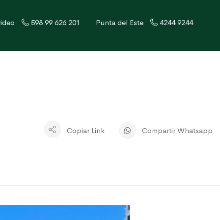
ideo
598 99 626 201
Punta del Este
4244 9244
Copiar Link
Compartir Whatsapp