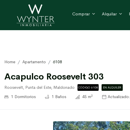
Comprar
Alquilar
Home
Apartamento
6108
Acapulco Roosevelt 303
Roosevelt, Punta del Este, Maldonado
CÓDIGO 6108
EN ALQUILER
2
1 Dormitorios
1 Baños
45 m
Actualizado