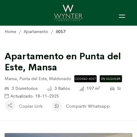
Home
Apartamento
6057
Apartamento en Punta del
Este, Mansa
Mansa, Punta del Este, Maldonado
CÓDIGO 6057
EN ALQUILER
2
3 Dormitorios
3 Baños
197 m
Si
Actualizado: 18-11-2025
Copiar Link
Compartir Whatsapp