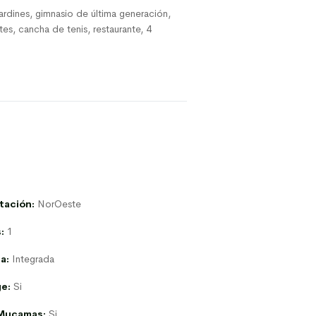
jardines, gimnasio de última generación,
es, cancha de tenis, restaurante, 4
tación:
NorOeste
:
1
a:
Integrada
e:
Si
Mucamas:
Si