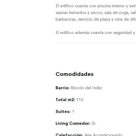
El edifico cuenta con piscina interior y ex
saunas húmedos y secos, sala de yoga, sala
barbacoas, servicio de playa y cine de últ
El edifico además cuenta con seguridad y
Comodidades
Barrio:
Rincón del Indio
Total m2:
115
Suites:
1
Living Comedor:
Si
Calefacción:
Aire Acondicionado