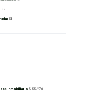
:
Si
ncia:
Si
sto Inmobiliario
$ 55.976