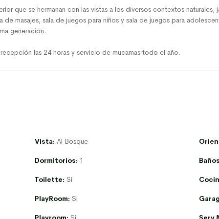
terior que se hermanan con las vistas a los diversos contextos naturales, 
 de masajes, sala de juegos para niños y sala de juegos para adolescent
ima generación.
 recepción las 24 horas y servicio de mucamas todo el año.
Vista:
Al Bosque
Orien
Dormitorios:
1
Baños
Toilette:
Si
Cocin
PlayRoom:
Si
Garag
Playroom:
Si
Serv.