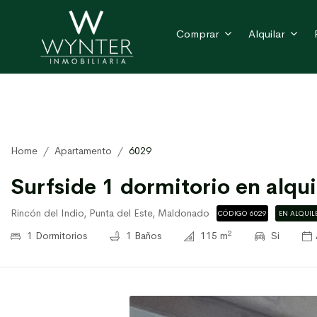
Comprar
Alquilar
Home
Apartamento
6029
Surfside 1 dormitorio en alqui
Rincón del Indio, Punta del Este, Maldonado
CÓDIGO 6029
EN ALQUIL
2
1 Dormitorios
1 Baños
115 m
Si