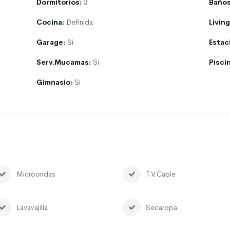
Dormitorios:
3
Baños
Cocina:
Definida
Livin
Garage:
Si
Estac
Serv.Mucamas:
Si
Pisci
Gimnasio:
Si
Microondas
T.V.Cable
Lavavajilla
Secaropa