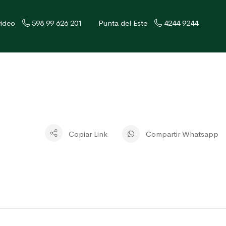
ideo
598 99 626 201
Punta del Este
4244 9244
Copiar Link
Compartir Whatsapp