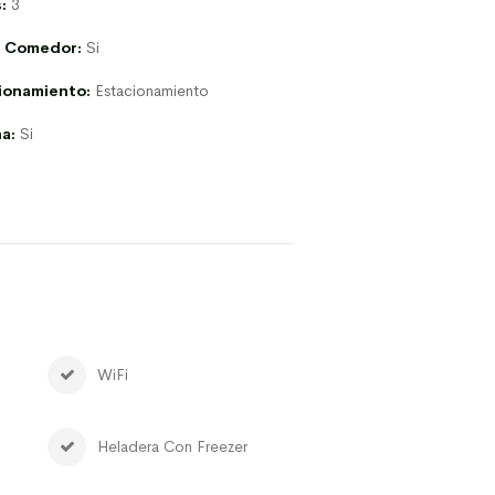
:
3
g Comedor:
Si
ionamiento:
Estacionamiento
na:
Si
WiFi
Heladera Con Freezer