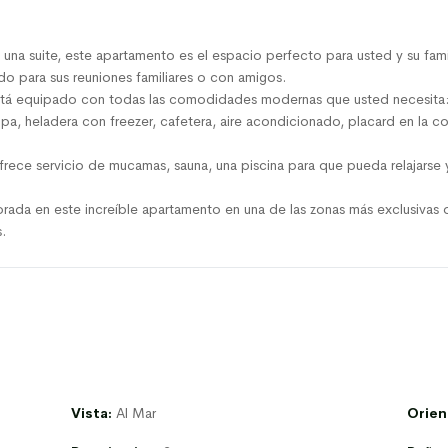
 una suite, este apartamento es el espacio perfecto para usted y su fami
o para sus reuniones familiares o con amigos.
stá equipado con todas las comodidades modernas que usted necesita: 
rropa, heladera con freezer, cafetera, aire acondicionado, placard en la 
rece servicio de mucamas, sauna, una piscina para que pueda relajarse y
orada en este increíble apartamento en una de las zonas más exclusivas 
.
Vista:
Al Mar
Orien