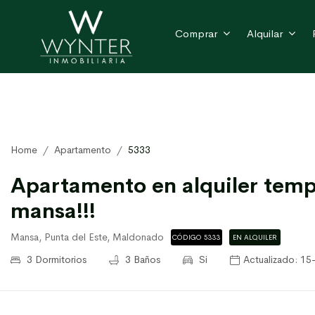
Comprar
Alquilar
Home
Apartamento
5333
Apartamento en alquiler tempo
mansa!!!
Mansa, Punta del Este, Maldonado
CÓDIGO 5333
EN ALQUILER
3 Dormitorios
3 Baños
Si
Actualizado: 1