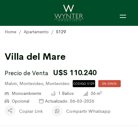
Home
Apartamento
5129
Villa del Mare
U$S 110.240
Precio de Venta
Malvi­n, Montevideo, Montevideo
CÓDIGO 5129
EN VENTA
2
Monoambiente
1 Baños
36 m
Opcional
Actualizado: 06-03-2026
Copiar Link
Compartir Whatsapp